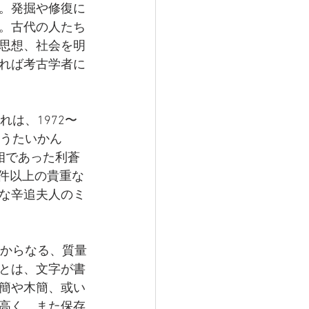
。発掘や修復に
。古代の人たち
思想、社会を明
れば考古学者に
は、1972〜
おうたいかん
相であった利蒼
0件以上の貴重な
な辛追夫人のミ
献からなる、質量
とは、文字が書
簡や木簡、或い
高く、また保存