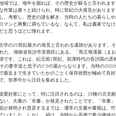
地域では、地中を掘れば、その歴史が蘇ると言われます
な作業は粛々と続けられ、時に世紀の大発見があります
し、考察し、歴史の謎を解き、当時の人たちの暮らしや
ロマンと興奮に満ちているな、なんて、私は書家でなけ
どと思うほどに憧れます。
古学の20世紀最大の発見と言われる遺跡があります。それ
された、湖南省長沙市芙蓉区にある、「馬王堆漢墓（ま
跡です。これは、紀元前2世紀、前漢時代の長沙国の丞
年）とその妻辛追と息子の3つの墓からなります。当時の300
で最近まで生きていたかのごとく保存状態が極めて良好
で、世界中から注目を集めました。
道愛好家にとって、特に注目されるのは、28種の古文
ない、大量の「帛書」が発見されたことです。「帛書」
紙が発明され普及するまでは、通常の文書や書籍は、竹
ていました。しかし、絹は、当時から高価で希少価値が