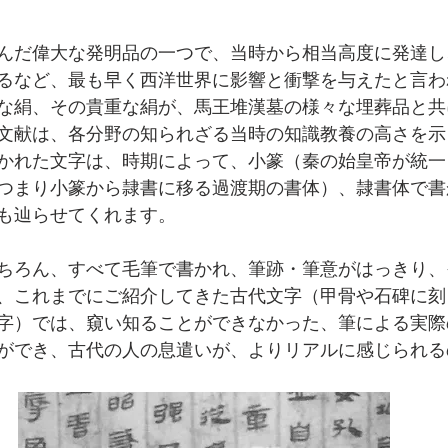
んだ偉大な発明品の一つで、当時から相当高度に発達し
るなど、最も早く西洋世界に影響と衝撃を与えたと言わ
な絹、その貴重な絹が、馬王堆漢墓の様々な埋葬品と共
文献は、各分野の知られざる当時の知識教養の高さを示
かれた文字は、時期によって、小篆（秦の始皇帝が統一
つまり小篆から隷書に移る過渡期の書体）、隷書体で書
も辿らせてくれます。
ちろん、すべて毛筆で書かれ、筆跡・筆意がはっきり、
、これまでにご紹介してきた古代文字（甲骨や石碑に刻
字）では、窺い知ることができなかった、筆による実際
ができ、古代の人の息遣いが、よりリアルに感じられる