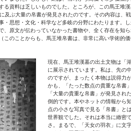
する資料は乏しいものでした。ところが、この馬王堆漢
余に及ぶ大量の帛書が発見されたのです。その内容は、
事・思想・文化・科学など多岐の分野にわたります。し
で、原文が伝わっていなかった書物や、全く存在を知ら
（このことからも、馬王堆帛書は、非常に高い学術的価
現在、馬王堆漢墓の出土文物は「
に展示されています。私は、先の
のですが、まったく本物は説得力
かも、「たった数点の貴重な帛書
「大量の貴重な帛書」が発見され
倒的です。本やネットの情報から
点の小さな写真で見る「帛書」と
世界観でした。それは本当に緻密
さ。まるで、「天女の羽衣」に文