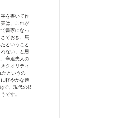
文字を書いて作
、実は、これが
けで書家になっ
。さておき、馬
れたということ
しれない、と思
た、辛追夫人の
べきクオリティ
れたというの
らに軽やかな透
8gで、現代の技
そうです。