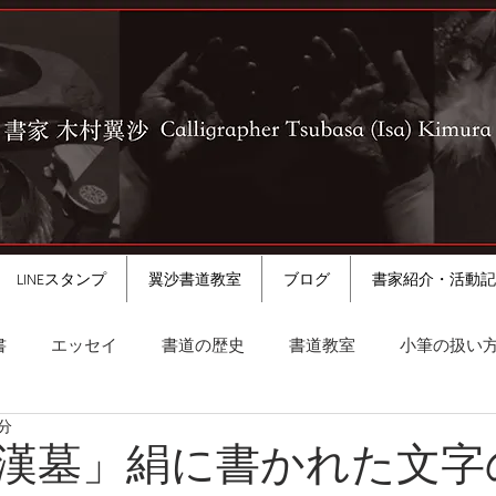
LINEスタンプ
翼沙書道教室
ブログ
書家紹介・活動記
書
エッセイ
書道の歴史
書道教室
小筆の扱い
4分
漢墓」絹に書かれた文字