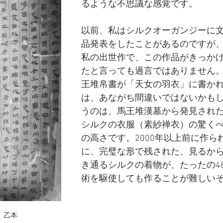
るような不思議な感覚です。
以前、私はシルクオーガンジーに
品発表をしたことがあるのですが
私の出世作で、この作品がきっか
たと言っても過言ではありません
王堆帛書が「天女の羽衣」に書か
は、あながち間違いではないかも
うのは、馬王堆漢墓から発見され
シルクの衣服（素紗禅衣）の驚く
の高さです。2000年以上前に作ら
に、完璧な形で残された、見るか
き通るシルクの着物が、たったの4
術を駆使しても作ることが難しい
」乙本