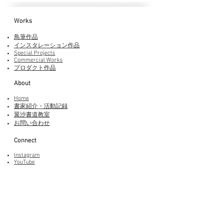
Works​
鳥筆作品
インスタレーション作品
Special Projects
Commercial Works
プロダクト作品
About
Home
書家紹介・活動記録
​翼沙書道教室
お問い合わせ
Connect
Instagram
YouTube
Adobe Fonts
LINEスタンプ