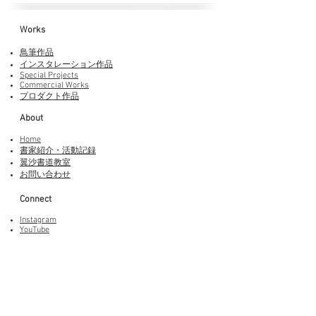
Works​
鳥筆作品
インスタレーション作品
Special Projects
Commercial Works
プロダクト作品
About
Home
書家紹介・活動記録
​翼沙書道教室
お問い合わせ
Connect
Instagram
YouTube
Adobe Fonts
LINEスタンプ