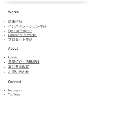
Works​
鳥筆作品
インスタレーション作品
Special Projects
Commercial Works
プロダクト作品
About
Home
書家紹介・活動記録
​翼沙書道教室
お問い合わせ
Connect
Instagram
YouTube
Adobe Fonts
LINEスタンプ