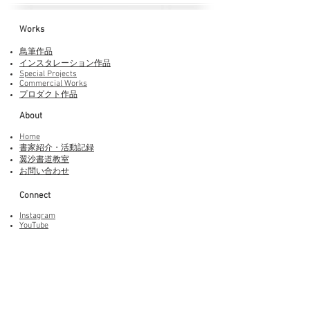
Works​
鳥筆作品
インスタレーション作品
Special Projects
Commercial Works
プロダクト作品
About
Home
書家紹介・活動記録
​翼沙書道教室
お問い合わせ
Connect
Instagram
YouTube
Adobe Fonts
LINEスタンプ