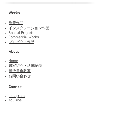
Works​
鳥筆作品
インスタレーション作品
Special Projects
Commercial Works
プロダクト作品
About
Home
書家紹介・活動記録
​翼沙書道教室
お問い合わせ
Connect
Instagram
YouTube
Adobe Fonts
LINEスタンプ