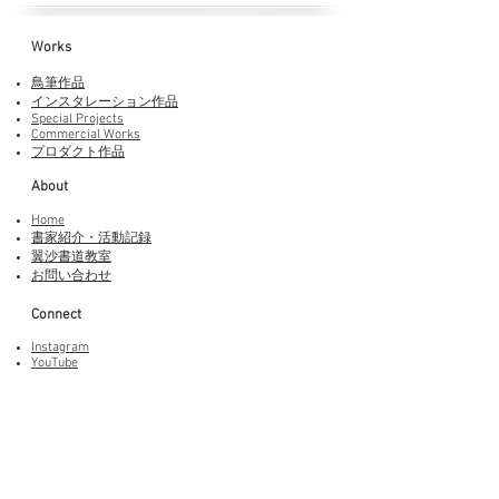
Works​
鳥筆作品
インスタレーション作品
Special Projects
Commercial Works
プロダクト作品
About
Home
書家紹介・活動記録
​翼沙書道教室
お問い合わせ
Connect
Instagram
YouTube
Adobe Fonts
LINEスタンプ