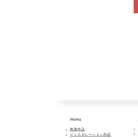
Works​
鳥筆作品
インスタレーション作品