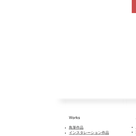
Works​
鳥筆作品
インスタレーション作品