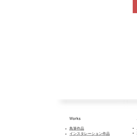
Works​
鳥筆作品
インスタレーション作品