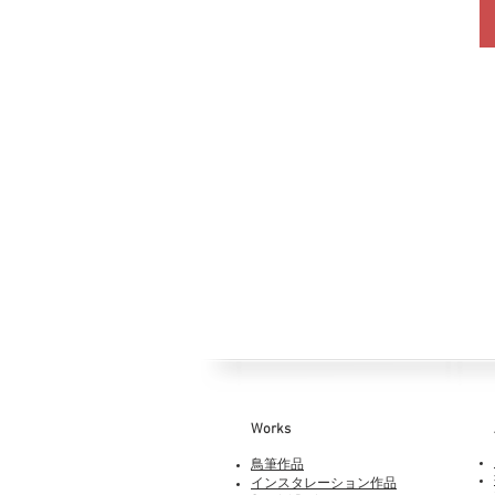
Works​
鳥筆作品
インスタレーション作品