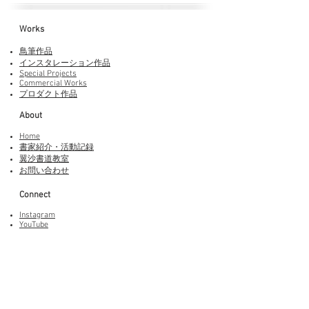
Works​
鳥筆作品
インスタレーション作品
Special Projects
Commercial Works
プロダクト作品
About
Home
書家紹介・活動記録
​翼沙書道教室
お問い合わせ
Connect
Instagram
YouTube
Adobe Fonts
LINEスタンプ