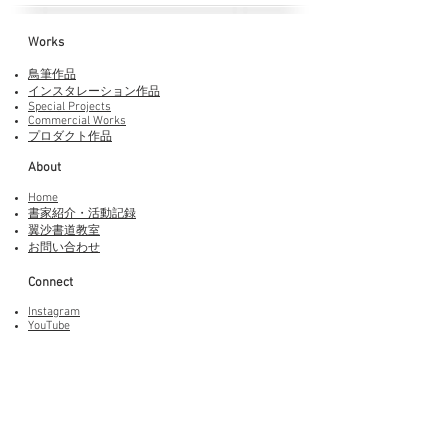
Works​
鳥筆作品
インスタレーション作品
Special Projects
Commercial Works
プロダクト作品
About
Home
書家紹介・活動記録
​翼沙書道教室
お問い合わせ
Connect
Instagram
YouTube
Adobe Fonts
LINEスタンプ