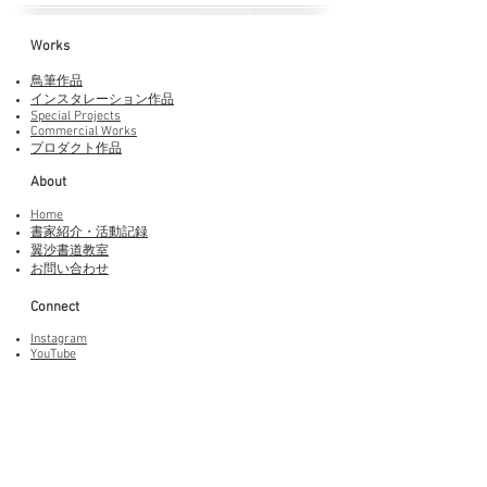
Works​
鳥筆作品
インスタレーション作品
Special Projects
Commercial Works
プロダクト作品
About
Home
書家紹介・活動記録
​翼沙書道教室
お問い合わせ
Connect
Instagram
YouTube
Adobe Fonts
LINEスタンプ