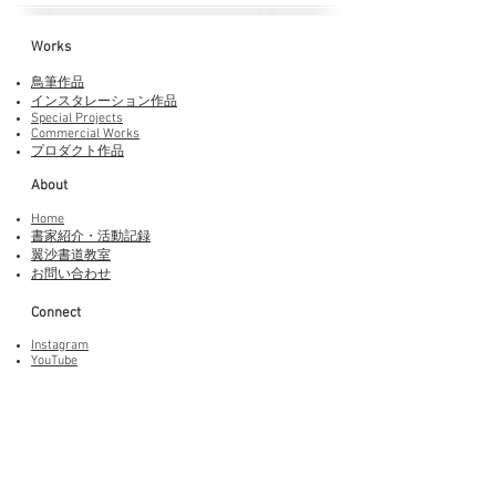
Works​
鳥筆作品
インスタレーション作品
Special Projects
Commercial Works
プロダクト作品
About
Home
書家紹介・活動記録
​翼沙書道教室
お問い合わせ
Connect
Instagram
YouTube
Adobe Fonts
LINEスタンプ