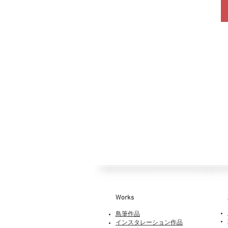
Works​
鳥筆作品
インスタレーション作品