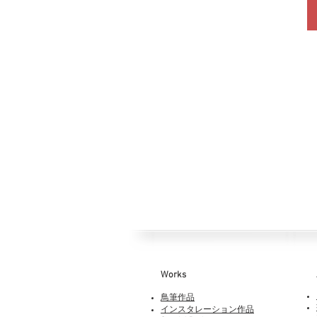
Works​
鳥筆作品
インスタレーション作品