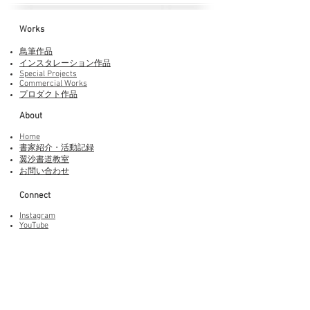
Works​
鳥筆作品
インスタレーション作品
Special Projects
Commercial Works
プロダクト作品
About
Home
書家紹介・活動記録
​翼沙書道教室
お問い合わせ
Connect
Instagram
YouTube
Adobe Fonts
LINEスタンプ