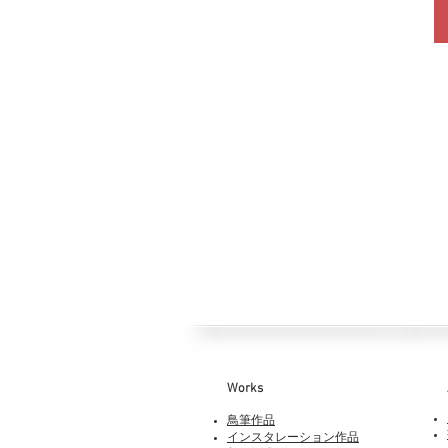
Works​
鳥筆作品
インスタレーション作品