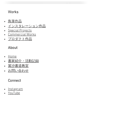
Works​
鳥筆作品
インスタレーション作品
Special Projects
Commercial Works
プロダクト作品
About
Home
書家紹介・活動記録
​翼沙書道教室
お問い合わせ
Connect
Instagram
YouTube
Adobe Fonts
LINEスタンプ