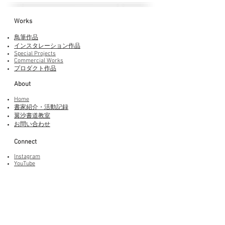
Works​
鳥筆作品
インスタレーション作品
Special Projects
Commercial Works
プロダクト作品
About
Home
書家紹介・活動記録
​翼沙書道教室
お問い合わせ
Connect
Instagram
YouTube
Adobe Fonts
LINEスタンプ