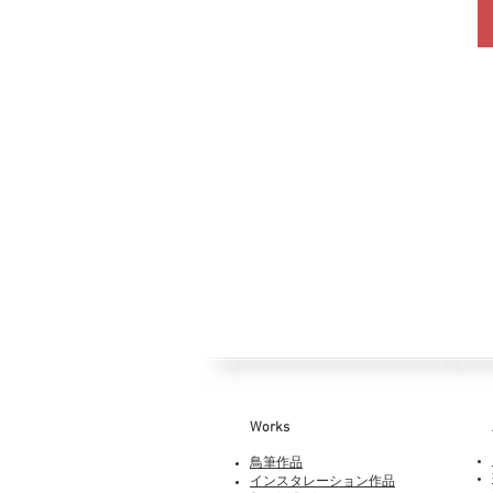
Works​
鳥筆作品
インスタレーション作品