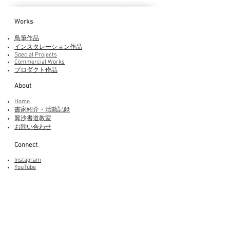
Works​
鳥筆作品
インスタレーション作品
Special Projects
Commercial Works
プロダクト作品
About
Home
書家紹介・活動記録
​翼沙書道教室
お問い合わせ
Connect
Instagram
YouTube
Adobe Fonts
LINEスタンプ