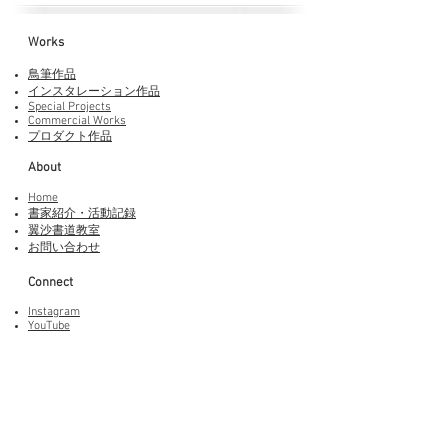
Works​
鳥筆作品
インスタレーション作品
Special Projects
Commercial Works
プロダクト作品
About
Home
書家紹介・活動記録
​翼沙書道教室
お問い合わせ
Connect
Instagram
YouTube
Adobe Fonts
LINEスタンプ