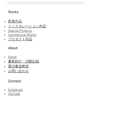
Works​
鳥筆作品
インスタレーション作品
Special Projects
Commercial Works
プロダクト作品
About
Home
書家紹介・活動記録
​翼沙書道教室
お問い合わせ
Connect
Instagram
YouTube
Adobe Fonts
LINEスタンプ