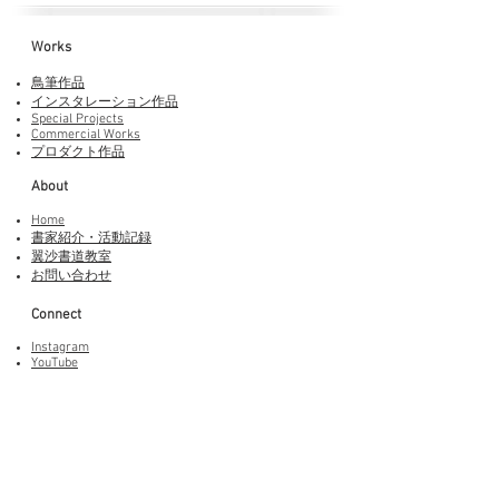
Works​
鳥筆作品
インスタレーション作品
Special Projects
Commercial Works
プロダクト作品
About
Home
書家紹介・活動記録
​翼沙書道教室
お問い合わせ
Connect
Instagram
YouTube
Adobe Fonts
LINEスタンプ