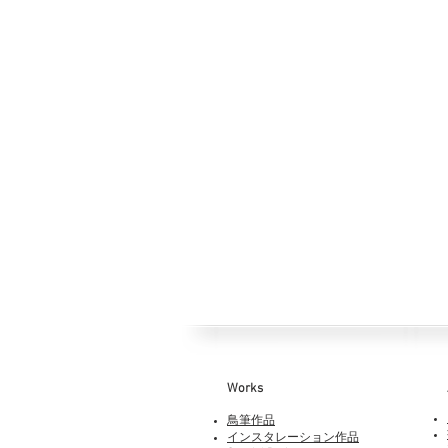
Works​
鳥筆作品
インスタレーション作品