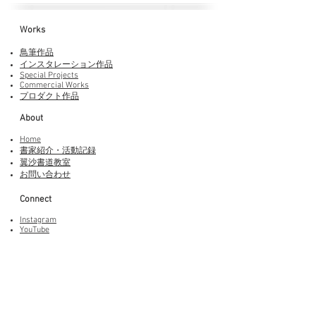
Works​
鳥筆作品
インスタレーション作品
Special Projects
Commercial Works
プロダクト作品
About
Home
書家紹介・活動記録
​翼沙書道教室
お問い合わせ
Connect
Instagram
YouTube
Adobe Fonts
LINEスタンプ