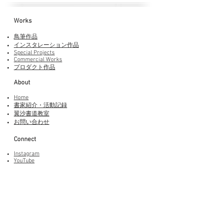
Works​
鳥筆作品
インスタレーション作品
Special Projects
Commercial Works
プロダクト作品
About
Home
書家紹介・活動記録
​翼沙書道教室
お問い合わせ
Connect
Instagram
YouTube
Adobe Fonts
LINEスタンプ