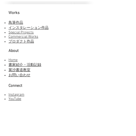
Works​
鳥筆作品
インスタレーション作品
Special Projects
Commercial Works
プロダクト作品
About
Home
書家紹介・活動記録
​翼沙書道教室
お問い合わせ
Connect
Instagram
YouTube
Adobe Fonts
LINEスタンプ