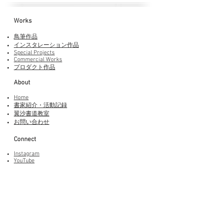
Works​
鳥筆作品
インスタレーション作品
Special Projects
Commercial Works
プロダクト作品
About
Home
書家紹介・活動記録
​翼沙書道教室
お問い合わせ
Connect
Instagram
YouTube
Adobe Fonts
LINEスタンプ