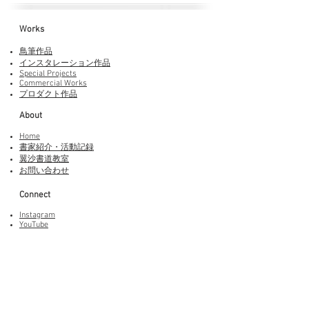
Works​
鳥筆作品
インスタレーション作品
Special Projects
Commercial Works
プロダクト作品
About
Home
書家紹介・活動記録
​翼沙書道教室
お問い合わせ
Connect
Instagram
YouTube
Adobe Fonts
LINEスタンプ