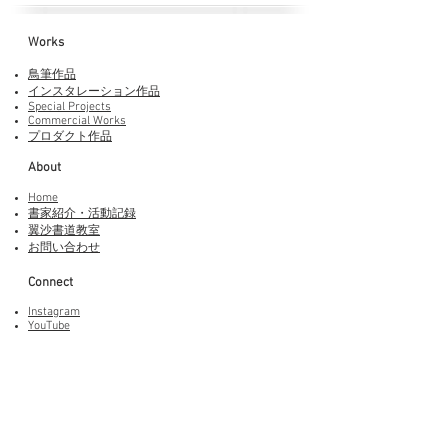
Works​
鳥筆作品
インスタレーション作品
Special Projects
Commercial Works
プロダクト作品
About
Home
書家紹介・活動記録
​翼沙書道教室
お問い合わせ
Connect
Instagram
YouTube
Adobe Fonts
LINEスタンプ