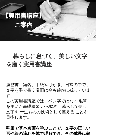
​【実用書講座】
ご案内
―
暮らしに息づく、美しい文字
を磨く実用書講座
―
履歴書、宛名、手紙やはがき。日常の中で、
文字を手で書く場面は今も確かに残っていま
す。
この実用書講座では、ペン字ではなく 毛筆
を用いた基礎練習 から始め、暮らしで使う
文字を 一生ものの技術として整える ことを
目指します。
毛筆で基本点画を学ぶことで、文字の正しい
形や線の流れを体で理解でき、その成果は鉛