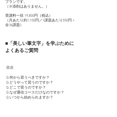
プランです。
（※添削はありません。）
受講料一括 19,800円（税込）
（月あたり約1,100円／1課題あたり550円 ×
全36課題）
■
「美しい筆文字」を学ぶために
よくあるご質問
目次
Q.何から習うべきですか？
Q.どうやって習うのですか？
Q.どこで習うのですか？
Q.なぜ通信コースだけなのですか？
Q.いつから始められますか？
Q.他の実用書講座と何が違うのですか？
Q.道具は何を用意したら良いですか？
Q.墨は磨らなくていいのですか？