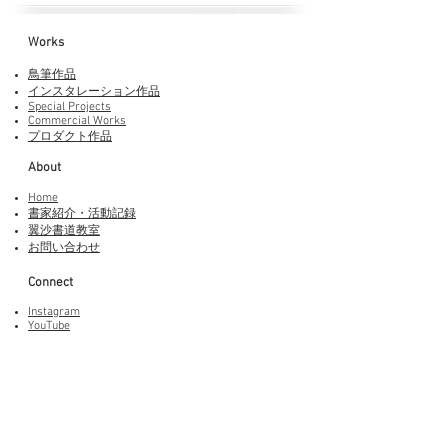
Works​
鳥筆作品
インスタレーション作品
Special Projects
Commercial Works
プロダクト作品
About
Home
書家紹介・活動記録
​翼沙書道教室
お問い合わせ
Connect
Instagram
YouTube
Adobe Fonts
LINEスタンプ