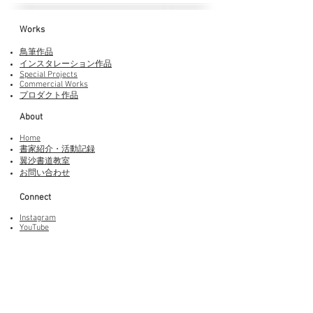
Works​
鳥筆作品
インスタレーション作品
Special Projects
Commercial Works
プロダクト作品
About
Home
書家紹介・活動記録
​翼沙書道教室
お問い合わせ
Connect
Instagram
YouTube
Adobe Fonts
LINEスタンプ