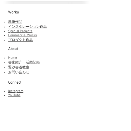
Works​
鳥筆作品
インスタレーション作品
Special Projects
Commercial Works
プロダクト作品
About
Home
書家紹介・活動記録
​翼沙書道教室
お問い合わせ
Connect
Instagram
YouTube
Adobe Fonts
LINEスタンプ