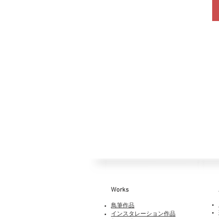
Works​
鳥筆作品
インスタレーション作品