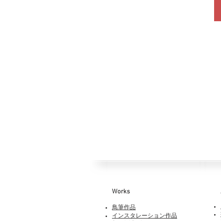
Works​
鳥筆作品
インスタレーション作品