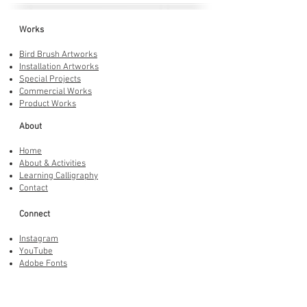
Works
Bird Brush Artworks
Installation Artworks
Special Projects
Commercial Works
Product Works
About
Home
About & Activities
Learning Calligraphy
Contact
Connect
Instagram
YouTube
Adobe Fonts
LINE Stickers