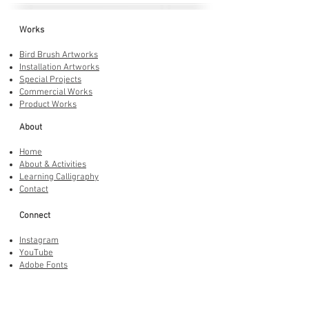
Works
Bird Brush Artworks
Installation Artworks
Special Projects
Commercial Works
Product Works
About
Home
About & Activities
Learning Calligraphy
Contact
Connect
Instagram
YouTube
Adobe Fonts
LINE Stickers