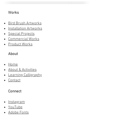
Works
Bird Brush Artworks
Installation Artworks
Special Projects
Commercial Works
Product Works
About
Home
About & Activities
Learning Calligraphy
Contact
Connect
Instagram
YouTube
Adobe Fonts
LINE Stickers