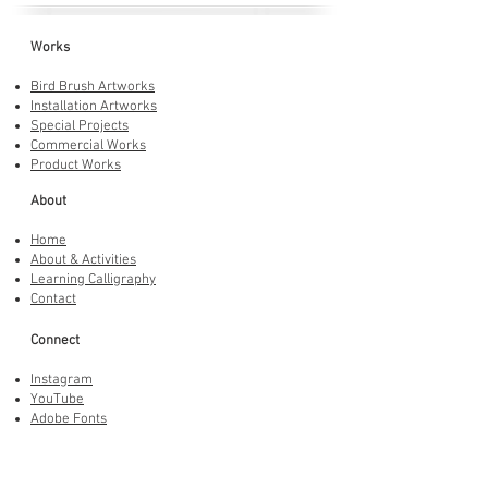
Works
Bird Brush Artworks
Installation Artworks
Special Projects
Commercial Works
Product Works
About
Home
About & Activities
Learning Calligraphy
Contact
Connect
Instagram
YouTube
Adobe Fonts
LINE Stickers