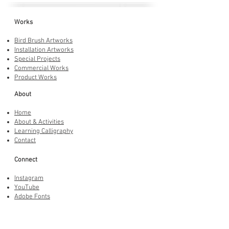
Works
Bird Brush Artworks
Installation Artworks
Special Projects
Commercial Works
Product Works
About
Home
About & Activities
Learning Calligraphy
Contact
Connect
Instagram
YouTube
Adobe Fonts
LINE Stickers