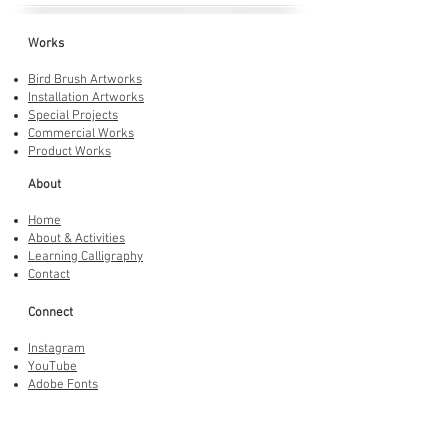
Works
Bird Brush Artworks
Installation Artworks
Special Projects
Commercial Works
Product Works
About
Home
About & Activities
Learning Calligraphy
Contact
Connect
Instagram
YouTube
Adobe Fonts
LINE Stickers