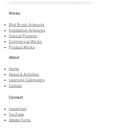
Works
Bird Brush Artworks
Installation Artworks
Special Projects
Commercial Works
Product Works
About
Home
About & Activities
Learning Calligraphy
Contact
Connect
Instagram
YouTube
Adobe Fonts
LINE Stickers