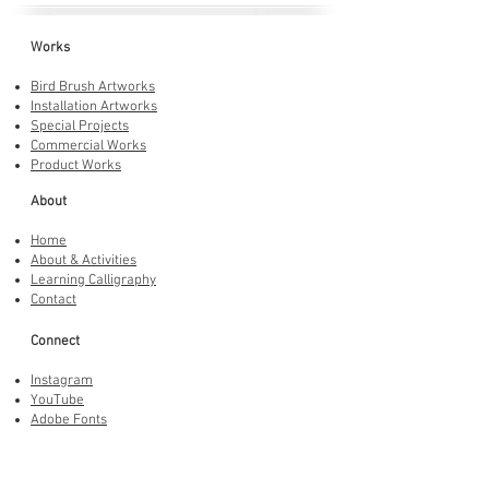
Works
Bird Brush Artworks
Installation Artworks
Special Projects
Commercial Works
Product Works
About
Home
About & Activities
Learning Calligraphy
Contact
Connect
Instagram
YouTube
Adobe Fonts
LINE Stickers