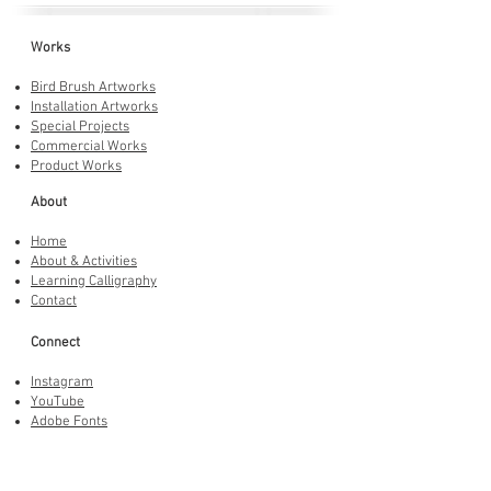
Works
Bird Brush Artworks
Installation Artworks
Special Projects
Commercial Works
Product Works
About
Home
About & Activities
Learning Calligraphy
Contact
Connect
Instagram
YouTube
Adobe Fonts
LINE Stickers