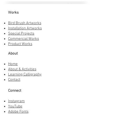
Works
Bird Brush Artworks
Installation Artworks
Special Projects
Commercial Works
Product Works
About
Home
About & Activities
Learning Calligraphy
Contact
Connect
Instagram
YouTube
Adobe Fonts
LINE Stickers