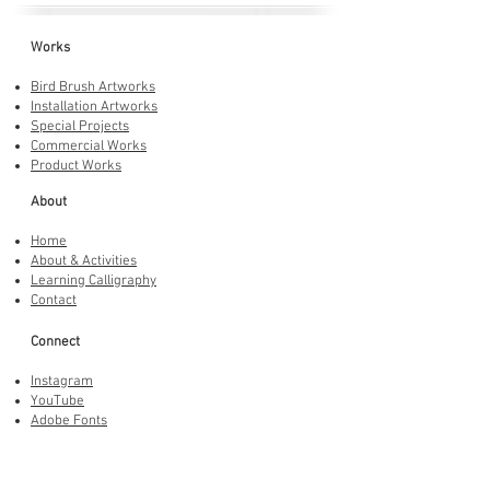
Works
Bird Brush Artworks
Installation Artworks
Special Projects
Commercial Works
Product Works
About
Home
About & Activities
Learning Calligraphy
Contact
Connect
Instagram
YouTube
Adobe Fonts
LINE Stickers